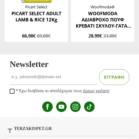
Picart Select
Woofmoda®
PICART SELECT ADULT
WOOFMODA
LAMB & RICE 12Kg
ΑΔΙΑΒΡΟΧΟ ΠΟΥΦ
ΚΡΕΒΑΤΙ ΣΚΥΛΟΥ-ΓΑΤΑΣ
M911-1101 ΠΑΡΑΛΛΑΓΗΣ
66.90€
69.00€
28.99€
33.00€
ΓΚΡΙ Νο1 32 Χ 37 Χ Υ 20
CM
Newsletter
Email
ΕΓΓΡΑΦΗ
Έχω διαβάσει κι αποδέχομαι τους
όρους χρήσης
TERZAKISPET.GR
Μενέλαου Παρλαμά 32,Γιόφυρος