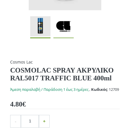
Cosmos Lac
COSMOLAC SPRAY ΑΚΡΥΛΙΚΟ
RAL5017 TRAFFIC BLUE 400ml
Άμεση παραλαβή / Παράδοση 1 έως 3 ημέρες
,
Κωδικός
:
12709
4.80€
Ποσότητα
product.increase.quantity
product.decrease.quantity
-
+