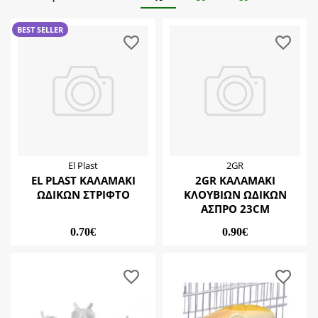
2GR
Κατοικίδιο
El Plast
BEST SELLER
MpBergamo
Αγριοπούλια
Κτηνιατρικός Κύκλος
Εντομοφάγα Πτηνά (αηδόνια, κοτσύφια, μάινες )
Καναρίνια
Καρδερίνες
Μεγάλοι Παπαγάλοι
Μεσαίοι Παπαγάλοι
El Plast
2GR
Μικρά Ζώα (Όλα τα οικόσιτα τρωκτικά)
EL PLAST ΚΑΛΑΜΑΚΙ
2GR ΚΑΛΑΜΑΚΙ
Παπαγαλάκια
ΩΔΙΚΩΝ ΣΤΡΙΦΤΟ
ΚΛΟΥΒΙΩΝ ΩΔΙΚΩΝ
Περιστέρια
ΑΣΠΡΟ 23CM
0.70€
0.90€