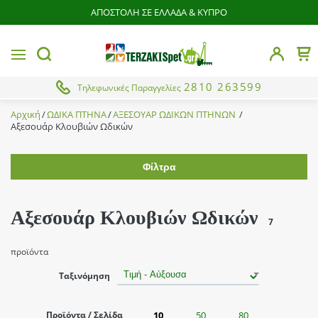
ΑΠΟΣΤΟΛΗ ΣΕ ΕΛΛΑΔΑ & ΚΥΠΡΟ
butto
MENU
Το 
button.search
2810 263599
Τηλεφωνικές Παραγγελίες
Αρχική
ΩΔΙΚΑ ΠΤΗΝΑ
ΑΞΕΣΟΥΑΡ ΩΔΙΚΩΝ ΠΤΗΝΩΝ
Αξεσουάρ Κλουβιών Ωδικών
Φίλτρα
Εύρος τιμής
Αξεσουάρ Κλουβιών Ωδικών
7
Μέγεθος
προϊόντα
L
Ταξινόμηση
Brands
M
Από
Έως
S
Προϊόντα / Σελίδα
10
50
80