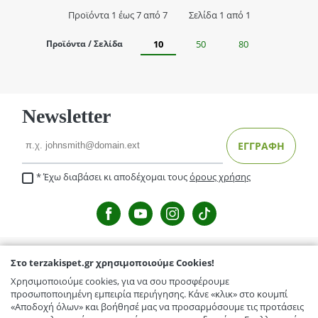
Προϊόντα 1 έως 7 από 7
Σελίδα 1 από 1
Προϊόντα / Σελίδα
10
50
80
Newsletter
Email
ΕΓΓΡΑΦΗ
Έχω διαβάσει κι αποδέχομαι τους
όρους χρήσης
Στο terzakispet.gr χρησιμοποιούμε Cookies!
TERZAKISPET.GR
Χρησιμοποιούμε cookies, για να σου προσφέρουμε
Μενέλαου Παρλαμά 32,Γιόφυρος
προσωποποιημένη εμπειρία περιήγησης. Κάνε «κλικ» στο κουμπί
ΕΞΥΠΗΡΕΤΗΣΗ ΠΕΛΑΤΩΝ
«Αποδοχή όλων» και βοήθησέ μας να προσαρμόσουμε τις προτάσεις
Κόμβος Γαζίου-Κρουσώνα, Γάζι