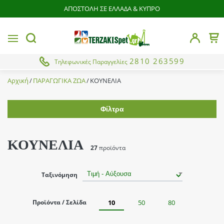
ΑΠΟΣΤΟΛΗ ΣΕ ΕΛΛΑΔΑ & ΚΥΠΡΟ
butto
MENU
Το 
button.search
2810 263599
Τηλεφωνικές Παραγγελίες
Αρχική
ΠΑΡΑΓΩΓΙΚΑ ΖΩΑ
ΚΟΥΝΕΛΙΑ
Φίλτρα
Εύρος τιμής
ΚΟΥΝΕΛΙΑ
27
προϊόντα
Brands
Ταξινόμηση
Emhplast
Κατάσταση
Oem
Προϊόντα / Σελίδα
10
50
80
Από
Έως
Κλαπάκης
BEST SELLER