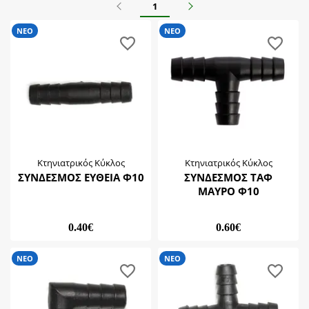
Κτηνιατρικός Κύκλος
Προηγούμενο
Επόμενο
1
Οικόσιτα Ζώα
ΝΕΟ
Τσαλέρας
Προσφορά
ΝΕΟ
ΝΕΟ
Κότες
Υποκατηγορίες
Κοτόπουλα-Φασιανοί-Ορτύκια ....
Κουνέλια
Ποτίστρες Πτηνών
Ταίστρες & Ποτίστρες Κουνελίων
Φωλιές Κουνελιών
Κτηνιατρικός Κύκλος
Κτηνιατρικός Κύκλος
ΣΥΝΔΕΣΜΟΣ ΕΥΘΕΙΑ Φ10
ΣΥΝΔΕΣΜΟΣ ΤΑΦ
ΜΑΥΡΟ Φ10
0.40€
0.60€
ΝΕΟ
ΝΕΟ