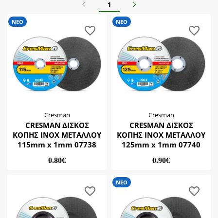
Wadfow
Προηγούμενο
Επόμενο
1
Διαμαντόδισκος
Zhwei
Δίσκος Έκκεντρου
ΝΕΟ
ΝΕΟ
Δίσκος Κοπής
Δίσκος Λείανσης
Δίσκος φτερωτός
Cresman
Cresman
CRESMAN ΔΙΣΚΟΣ
CRESMAN ΔΙΣΚΟΣ
ΚΟΠΗΣ ΙΝΟΧ ΜΕΤΑΛΛΟΥ
ΚΟΠΗΣ ΙΝΟΧ ΜΕΤΑΛΛΟΥ
115mm x 1mm 07738
125mm x 1mm 07740
0.80€
0.90€
ΝΕΟ