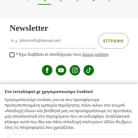
Newsletter
Email
ΕΓΓΡΑΦΗ
Έχω διαβάσει κι αποδέχομαι τους
όρους χρήσης
Στο terzakispet.gr χρησιμοποιούμε Cookies!
TERZAKISPET.GR
Χρησιμοποιούμε cookies, για να σου προσφέρουμε
Μενέλαου Παρλαμά 32,Γιόφυρος
προσωποποιημένη εμπειρία περιήγησης. Κάνε «κλικ» στο κουμπί
ΕΞΥΠΗΡΕΤΗΣΗ ΠΕΛΑΤΩΝ
«Αποδοχή όλων» και βοήθησέ μας να προσαρμόσουμε τις προτάσεις
Κόμβος Γαζίου-Κρουσώνα, Γάζι
μας αποκλειστικά στο περιεχόμενο που σε ενδιαφέρει. Εναλλακτικά
Τρόποι Αποστολής / Μεταφορικά
TERZAKISPET.GR
κλίκαρε αυτά που θες και πάτα «Αποδοχή επιλογών»! «Εδώ» θα βρεις
Ελευθερίου Βενιζέλου 56, Αρκαλοχώρι
όλες τις πληροφορίες που χρειάζεσαι.
Επιστροφές προϊόντων
Εταιρικό προφίλ
Στο terzakispet.gr χρησιμοποιούμε Cookies!
Συχνές ερωτήσεις