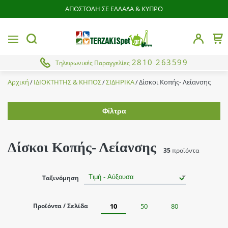
ΑΠΟΣΤΟΛΗ ΣΕ ΕΛΛΑΔΑ & ΚΥΠΡΟ
butto
MENU
Το 
button.search
2810 263599
Τηλεφωνικές Παραγγελίες
Αρχική
ΙΔΙΟΚΤΗΤΗΣ & ΚΗΠΟΣ
ΣΙΔΗΡΙΚΑ
Δίσκοι Κοπής- Λείανσης
Φίλτρα
Εύρος τιμής
Δίσκοι Κοπής- Λείανσης
35
προϊόντα
Brands
Ταξινόμηση
Cresman
Υποκατηγορίες
Smirdex
Προϊόντα / Σελίδα
10
50
80
Από
Έως
Total
Βάση Γωνιακών Τροχών