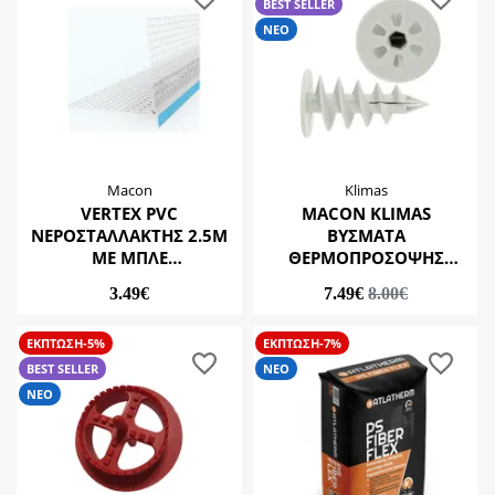
BEST SELLER
ΝΕΟ
Macon
Klimas
VERTEX PVC
MACON KLIMAS
ΝΕΡΟΣΤΑΛΛΑΚΤΗΣ 2.5M
ΒΥΣΜΑΤΑ
ΜΕ ΜΠΛΕ
ΘΕΡΜΟΠΡΟΣΟΨΗΣ
ΑΥΤΟΚΟΛΛΗΤΟ
ΣΠΕΙΡΟΕΙΔΗΣ ΣΤΗΡΙΞΗΣ
3.49€
7.49€
8.00€
5CM Χ 2.8CM (10ΤΕΜ)
(WK-DS050)
ΕΚΠΤΩΣΗ-5%
ΕΚΠΤΩΣΗ-7%
BEST SELLER
ΝΕΟ
ΝΕΟ