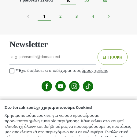
Προϊόντα / Σελίδα
10
50
80
Προηγούμενο
Επόμενο
1
2
3
4
Newsletter
Email
ΕΓΓΡΑΦΗ
Έχω διαβάσει κι αποδέχομαι τους
όρους χρήσης
Στο terzakispet.gr χρησιμοποιούμε Cookies!
TERZAKISPET.GR
Χρησιμοποιούμε cookies, για να σου προσφέρουμε
Μενέλαου Παρλαμά 32,Γιόφυρος
προσωποποιημένη εμπειρία περιήγησης. Κάνε «κλικ» στο κουμπί
ΕΞΥΠΗΡΕΤΗΣΗ ΠΕΛΑΤΩΝ
«Αποδοχή όλων» και βοήθησέ μας να προσαρμόσουμε τις προτάσεις
Κόμβος Γαζίου-Κρουσώνα, Γάζι
μας αποκλειστικά στο περιεχόμενο που σε ενδιαφέρει. Εναλλακτικά
Τρόποι Αποστολής / Μεταφορικά
TERZAKISPET.GR