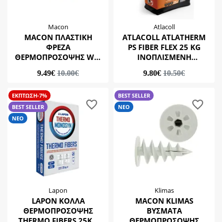
Macon
Atlacoll
MACON ΠΛΑΣΤΙΚΗ
ATLACOLL ATLATHERM
ΦΡΕΖΑ
PS FIBER FLEX 25 KG
ΘΕΡΜΟΠΡΟΣΟΨΗΣ WK-
ΙΝΟΠΛΙΣΜΕΝΗ
FT Φ67
ΡΗΤΙΝΟΥΧΑ ΚΟΛΛΑ
9.49€
10.00€
9.80€
10.50€
ΘΕΡΜΟΠΡΟΣΟΨΗΣ
ΕΚΠΤΩΣΗ-7%
BEST SELLER
BEST SELLER
ΝΕΟ
ΝΕΟ
Lapon
Klimas
LAPON ΚΟΛΛΑ
MACON KLIMAS
ΘΕΡΜΟΠΡΟΣΟΨΗΣ
ΒΥΣΜΑΤΑ
THERMO FIBERS 25KG
ΘΕΡΜΟΠΡΟΣΟΨΗΣ