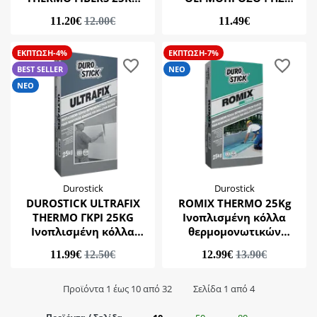
(ΛΕΥΚΗ)
ΣΠΕΙΡΟΕΙΔΗΣ ΣΤΗΡΙΞΗΣ
11.20€
12.00€
11.49€
8,5CM Χ 28CM (10ΤΕΜ)
(WK-DS085
ΕΚΠΤΩΣΗ-4%
ΕΚΠΤΩΣΗ-7%
BEST SELLER
ΝΕΟ
ΝΕΟ
Durostick
Durostick
DUROSTICK ULTRAFIX
ROMIX THERMO 25Kg
THERMO ΓΚΡΙ 25KG
Ινοπλισμένη κόλλα
Ινοπλισμένη κόλλα
θερμομονωτικών
θερμομονωτικών
πλακών για τοίχους &
11.99€
12.50€
12.99€
13.90€
πλακών
ταράτσες
Προϊόντα 1 έως 10 από 32
Σελίδα 1 από 4