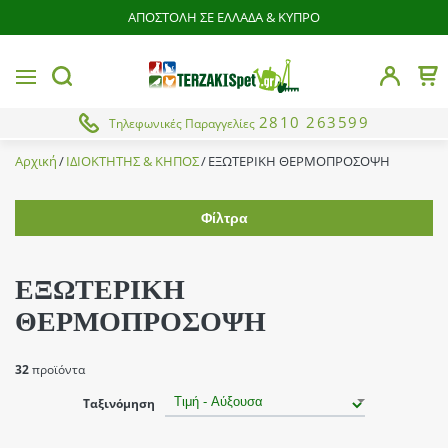
ΑΠΟΣΤΟΛΗ ΣΕ ΕΛΛΑΔΑ & ΚΥΠΡΟ
butto
MENU
Το 
button.search
2810 263599
Τηλεφωνικές Παραγγελίες
Αρχική
ΙΔΙΟΚΤΗΤΗΣ & ΚΗΠΟΣ
ΕΞΩΤΕΡΙΚΗ ΘΕΡΜΟΠΡΟΣΟΨΗ
Φίλτρα
Εύρος τιμής
ΕΞΩΤΕΡΙΚΗ
ΘΕΡΜΟΠΡΟΣΟΨΗ
Χρώμα
Γκρί
32
προϊόντα
Brands
Λευκό
Ταξινόμηση
Από
Έως
Atlacoll