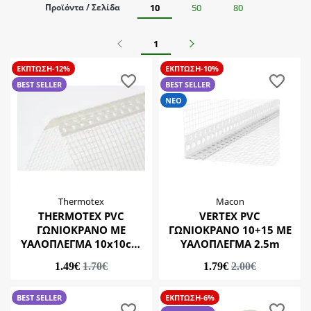
Προϊόντα / Σελίδα
10
50
80
Κατάσταση
Durostick
Klimas
BEST SELLER
Προηγούμενο
Επόμενο
1
Lapon
Τιμή
ΝΕΟ
Macon
ΕΚΠΤΩΣΗ-12%
ΕΚΠΤΩΣΗ-10%
0-10
BEST SELLER
BEST SELLER
Thermotex
Υποκατηγορίες
0-20
ΝΕΟ
20-40
Κόλλες
40-80
Παρελκόμενα
Σοβάδες Τελικής Στρώσης
Thermotex
Macon
THERMOTEX PVC
VERTEX PVC
ΓΩΝΙΟΚΡΑΝΟ ΜΕ
ΓΩΝΙΟΚΡΑΝΟ 10+15 ΜΕ
ΥΑΛΟΠΛΕΓΜΑ 10x10cm
ΥΑΛΟΠΛΕΓΜΑ 2.5m
20x20mm 150gr 2.5Μ
1.49€
1.70€
1.79€
2.00€
BEST SELLER
ΕΚΠΤΩΣΗ-6%