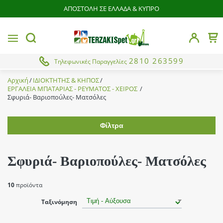
ΑΠΟΣΤΟΛΗ ΣΕ ΕΛΛΑΔΑ & ΚΥΠΡΟ
butto
MENU
Το 
button.search
2810 263599
Τηλεφωνικές Παραγγελίες
Αρχική
ΙΔΙΟΚΤΗΤΗΣ & ΚΗΠΟΣ
ΕΡΓΑΛΕΙΑ ΜΠΑΤΑΡΙΑΣ - ΡΕΥΜΑΤΟΣ - ΧΕΙΡΟΣ
Σφυριά- Βαριοπούλες- Ματσόλες
Φίλτρα
Εύρος τιμής
Σφυριά- Βαριοπούλες- Ματσόλες
Brands
10
προϊόντα
Cresman
Ταξινόμηση
Κατάσταση
Fixtop