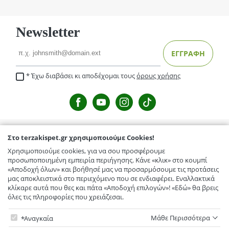
Newsletter
Email
ΕΓΓΡΑΦΗ
Έχω διαβάσει κι αποδέχομαι τους
όρους χρήσης
Στο terzakispet.gr χρησιμοποιούμε Cookies!
TERZAKISPET.GR
Χρησιμοποιούμε cookies, για να σου προσφέρουμε
Μενέλαου Παρλαμά 32,Γιόφυρος
προσωποποιημένη εμπειρία περιήγησης. Κάνε «κλικ» στο κουμπί
ΕΞΥΠΗΡΕΤΗΣΗ ΠΕΛΑΤΩΝ
«Αποδοχή όλων» και βοήθησέ μας να προσαρμόσουμε τις προτάσεις
Κόμβος Γαζίου-Κρουσώνα, Γάζι
μας αποκλειστικά στο περιεχόμενο που σε ενδιαφέρει. Εναλλακτικά
Τρόποι Αποστολής / Μεταφορικά
TERZAKISPET.GR
κλίκαρε αυτά που θες και πάτα «Αποδοχή επιλογών»! «Εδώ» θα βρεις
Ελευθερίου Βενιζέλου 56, Αρκαλοχώρι
όλες τις πληροφορίες που χρειάζεσαι.
Επιστροφές προϊόντων
Εταιρικό προφίλ
Στο terzakispet.gr χρησιμοποιούμε Cookies!
Συχνές ερωτήσεις
Κόμβος Πεζών , Πεζά
Μάθε Περισσότερα
Αναγκαία
Επικοινωνία
Όροι χρήσης
Υποχρεωτικά - δεν μπορείτε να μην επιλέξετε. Τα απαραίτητα cookies