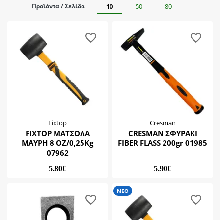
Από
Έως
Total
Προϊόντα / Σελίδα
10
50
80
BEST SELLER
Wadfow
Υποκατηγορίες
ΝΕΟ
Βαριοπούλα
Ματσόλα
Σκεπάρνι
Σφυρί
Fixtop
Cresman
FIXTOP ΜΑΤΣΟΛΑ
CRESMAN ΣΦΥΡΑΚΙ
ΜΑΥΡΗ 8 ΟΖ/0,25Kg
FIBER FLASS 200gr 01985
07962
5.80€
5.90€
ΝΕΟ