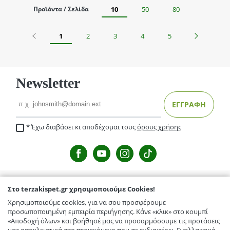
Προϊόντα / Σελίδα
10
50
80
Προηγούμενο
Επόμενο
1
2
3
4
5
Newsletter
Email
ΕΓΓΡΑΦΗ
Έχω διαβάσει κι αποδέχομαι τους
όρους χρήσης
Στο terzakispet.gr χρησιμοποιούμε Cookies!
TERZAKISPET.GR
Χρησιμοποιούμε cookies, για να σου προσφέρουμε
Μενέλαου Παρλαμά 32,Γιόφυρος
προσωποποιημένη εμπειρία περιήγησης. Κάνε «κλικ» στο κουμπί
ΕΞΥΠΗΡΕΤΗΣΗ ΠΕΛΑΤΩΝ
«Αποδοχή όλων» και βοήθησέ μας να προσαρμόσουμε τις προτάσεις
Κόμβος Γαζίου-Κρουσώνα, Γάζι