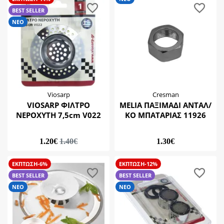
Σφιγκτήρας
BEST SELLER
Τηλέφωνο
ΝΕΟ
Φίλτρα Βρύσης & Προστατευτικά
Viosarp
Cresman
VIOSARP ΦΙΛΤΡΟ
MELIA ΠΑΞΙΜΑΔΙ ΑΝΤΑΛ/
ΝΕΡΟΧΥΤΗ 7,5cm V022
ΚΟ ΜΠΑΤΑΡΙΑΣ 11926
1.20€
1.40€
1.30€
ΕΚΠΤΩΣΗ-6%
ΕΚΠΤΩΣΗ-12%
BEST SELLER
BEST SELLER
ΝΕΟ
ΝΕΟ