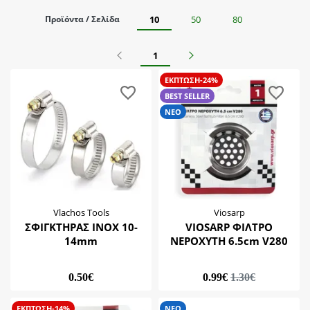
Cresman
Μελί
Προϊόντα / Σελίδα
10
50
80
Κατάσταση
Durostick
Πορτοκαλί
Taiwan
BEST SELLER
Προηγούμενο
Επόμενο
1
Total
Τιμή
ΝΕΟ
Varte
ΕΚΠΤΩΣΗ-24%
0-10
BEST SELLER
Viosarp
Υλικό Εφαρμογής
0-20
ΝΕΟ
Vlachos Tools
20-40
Μέταλλο
Wadfow
Υποκατηγορίες
Ξύλο
Ατσαλίνα
Βεντούζα
Vlachos Tools
Viosarp
Βρύση
ΣΦΙΓΚΤΗΡΑΣ ΙΝΟΧ 10-
VIOSARP ΦΙΛΤΡΟ
Εργαλεία Χειρός
14mm
ΝΕΡΟΧΥΤΗ 6.5cm V280
Κόλλες - Σφραγιστικά για σωλήνες χαλκού & pvc
0.50€
0.99€
1.30€
Μπαταρία
Σπιράλ
ΕΚΠΤΩΣΗ-14%
ΝΕΟ