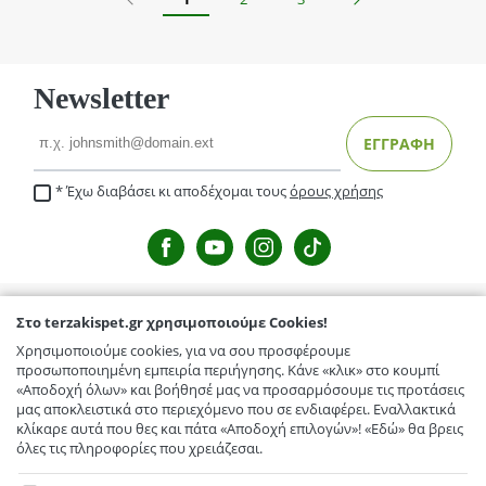
Newsletter
Email
ΕΓΓΡΑΦΗ
Έχω διαβάσει κι αποδέχομαι τους
όρους χρήσης
Στο terzakispet.gr χρησιμοποιούμε Cookies!
TERZAKISPET.GR
Χρησιμοποιούμε cookies, για να σου προσφέρουμε
Μενέλαου Παρλαμά 32,Γιόφυρος
προσωποποιημένη εμπειρία περιήγησης. Κάνε «κλικ» στο κουμπί
ΕΞΥΠΗΡΕΤΗΣΗ ΠΕΛΑΤΩΝ
«Αποδοχή όλων» και βοήθησέ μας να προσαρμόσουμε τις προτάσεις
Κόμβος Γαζίου-Κρουσώνα, Γάζι
μας αποκλειστικά στο περιεχόμενο που σε ενδιαφέρει. Εναλλακτικά
Τρόποι Αποστολής / Μεταφορικά
TERZAKISPET.GR
κλίκαρε αυτά που θες και πάτα «Αποδοχή επιλογών»! «Εδώ» θα βρεις
Ελευθερίου Βενιζέλου 56, Αρκαλοχώρι
όλες τις πληροφορίες που χρειάζεσαι.
Επιστροφές προϊόντων
Εταιρικό προφίλ
Στο terzakispet.gr χρησιμοποιούμε Cookies!
Συχνές ερωτήσεις