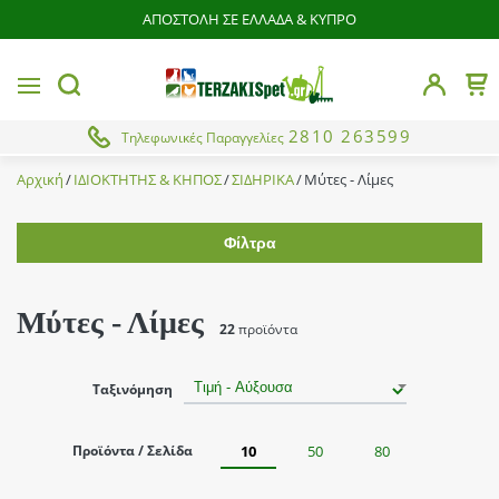
ΑΠΟΣΤΟΛΗ ΣΕ ΕΛΛΑΔΑ & ΚΥΠΡΟ
butto
MENU
Το 
button.search
2810 263599
Τηλεφωνικές Παραγγελίες
Αρχική
ΙΔΙΟΚΤΗΤΗΣ & ΚΗΠΟΣ
ΣΙΔΗΡΙΚΑ
Μύτες - Λίμες
Φίλτρα
Εύρος τιμής
Μύτες - Λίμες
22
προϊόντα
Brands
Ταξινόμηση
Cresman
Υποκατηγορίες
Taiwan
Προϊόντα / Σελίδα
10
50
80
Από
Έως
Total
Αντάπτορας