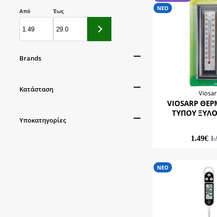
ΝΕΟ
Από
Έως
Brands
Lacor
Κατάσταση
Oem
Viosa
VIOSARP ΘΕ
Viosarp
BEST SELLER
ΤΥΠΟΥ ΞΥΛΟ
Vlachos Tools
Υποκατηγορίες
ΝΕΟ
Κτηνιατρικός Κύκλος
Προσφορά
Γαλακτόμετρα & Φίλτρα Γάλακτος
1.49€
1
Γαλακτοκομίας
Φόρμες Τυριών & Τσαντήλες
ΝΕΟ
Γαλακτοκομίας