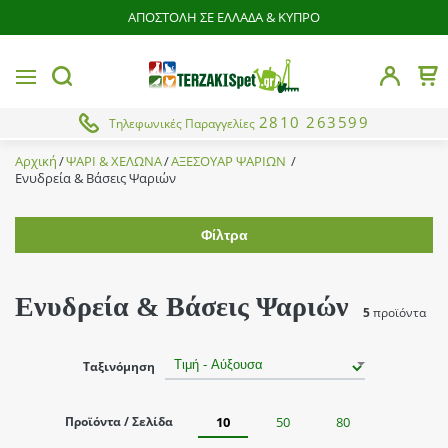
ΑΠΟΣΤΟΛΗ ΣΕ ΕΛΛΑΔΑ & ΚΥΠΡΟ
butto
MENU
Το 
button.search
2810 263599
Τηλεφωνικές Παραγγελίες
Αρχική
ΨΑΡΙ & ΧΕΛΩΝΑ
ΑΞΕΣΟΥΑΡ ΨΑΡΙΩΝ
Ενυδρεία & Βάσεις Ψαριών
Φίλτρα
Εύρος τιμής
Ενυδρεία & Βάσεις Ψαριών
5
προϊόντα
Χρώμα
Ταξινόμηση
Κόκκινο
Brands
Μπλέ
Προϊόντα / Σελίδα
10
50
80
Από
Έως