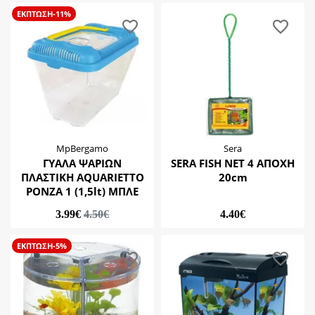
Dophin
ΕΚΠΤΩΣΗ-11%
Eheim
MpBergamo
Sera
Sicce
MpBergamo
Sera
ΓΥΑΛΑ ΨΑΡΙΩΝ
SERA FISH NET 4 ΑΠΟΧΗ
ΠΛΑΣΤΙΚΗ AQUARIETTO
20cm
PONZA 1 (1,5lt) ΜΠΛΕ
3.99€
4.50€
4.40€
ΕΚΠΤΩΣΗ-5%