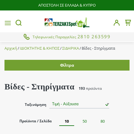
ΑΠΟΣΤΟΛΗ ΣΕ ΕΛΛΑΔΑ & ΚΥΠΡΟ
butto
MENU
Το 
button.search
2810 263599
Τηλεφωνικές Παραγγελίες
Αρχική
ΙΔΙΟΚΤΗΤΗΣ & ΚΗΠΟΣ
ΣΙΔΗΡΙΚΑ
Βίδες - Στηρίγματα
Φίλτρα
Εύρος τιμής
Βίδες - Στηρίγματα
193
προϊόντα
Χρώμα
Ταξινόμηση
Ασημί
Brands
Γκρί
Προϊόντα / Σελίδα
10
50
80
Από
Έως
Λευκό
Cresman