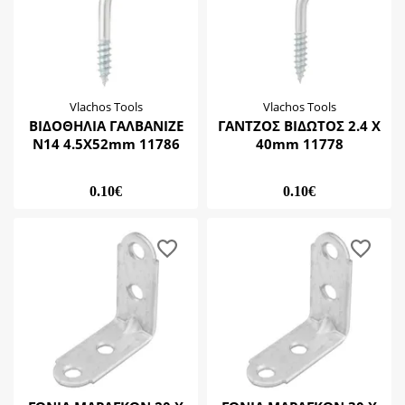
Λαμάκι μαραγκών
Λαμαρινόβιδες
Μεντεσέδες
Νοβοπανόβιδες
Περικόχλιο
Vlachos Tools
Vlachos Tools
ΒΙΔΟΘΗΛΙΑ ΓΑΛΒΑΝΙΖΕ
ΓΑΝΤΖΟΣ ΒΙΔΩΤΟΣ 2.4 Χ
Πινέζες
Ν14 4.5Χ52mm 11786
40mm 11778
Ροδέλα
Στήριγμα
0.10€
0.10€
Στοπ
Στριφώνι
Σφιγκτήρας
Τσέρκι
Τσιγκέλι Κρεμαστάρι
Τσιμεντόβιδα
Υλικά Γυψοσανίδας