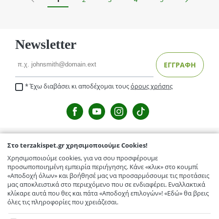
Newsletter
Email
ΕΓΓΡΑΦΗ
Έχω διαβάσει κι αποδέχομαι τους
όρους χρήσης
Στο terzakispet.gr χρησιμοποιούμε Cookies!
TERZAKISPET.GR
Χρησιμοποιούμε cookies, για να σου προσφέρουμε
Μενέλαου Παρλαμά 32,Γιόφυρος
προσωποποιημένη εμπειρία περιήγησης. Κάνε «κλικ» στο κουμπί
ΕΞΥΠΗΡΕΤΗΣΗ ΠΕΛΑΤΩΝ
«Αποδοχή όλων» και βοήθησέ μας να προσαρμόσουμε τις προτάσεις
Κόμβος Γαζίου-Κρουσώνα, Γάζι
μας αποκλειστικά στο περιεχόμενο που σε ενδιαφέρει. Εναλλακτικά
Τρόποι Αποστολής / Μεταφορικά
TERZAKISPET.GR
κλίκαρε αυτά που θες και πάτα «Αποδοχή επιλογών»! «Εδώ» θα βρεις
Ελευθερίου Βενιζέλου 56, Αρκαλοχώρι
όλες τις πληροφορίες που χρειάζεσαι.
Επιστροφές προϊόντων
Εταιρικό προφίλ
Στο terzakispet.gr χρησιμοποιούμε Cookies!
Συχνές ερωτήσεις