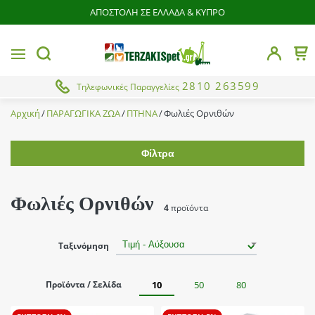
ΑΠΟΣΤΟΛΗ ΣΕ ΕΛΛΑΔΑ & ΚΥΠΡΟ
butto
MENU
Το 
button.search
2810 263599
Τηλεφωνικές Παραγγελίες
Αρχική
ΠΑΡΑΓΩΓΙΚΑ ΖΩΑ
ΠΤΗΝΑ
Φωλιές Ορνιθών
Φίλτρα
Εύρος τιμής
Φωλιές Ορνιθών
4
προϊόντα
Κατάσταση
Ταξινόμηση
BEST SELLER
ΝΕΟ
Προϊόντα / Σελίδα
10
50
80
Από
Έως
Προσφορά