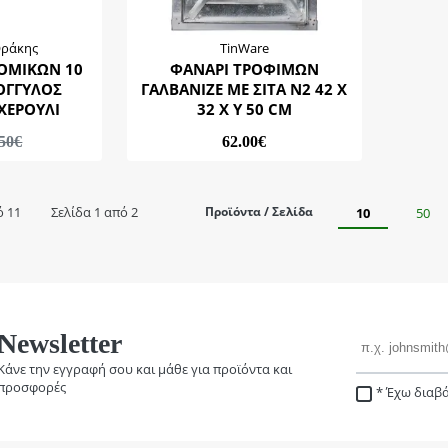
Θράκης
TinWare
ΟΜΙΚΩΝ 10
ΦΑΝΑΡΙ ΤΡΟΦΙΜΩΝ
ΟΓΓΥΛΟΣ
ΓΑΛΒΑΝΙΖΕ ΜΕ ΣΙΤΑ Ν2 42 X
ΧΕΡΟΥΛΙ
32 X Υ 50 CM
.50€
62.00€
ό 11
Σελίδα 1 από 2
Προϊόντα / Σελίδα
10
50
Email
Newsletter
Κάνε την εγγραφή σου και μάθε για προϊόντα και
προσφορές
Έχω διαβά