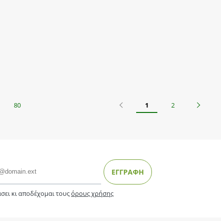
Προηγούμενο
Επόμεν
80
1
2
ΕΓΓΡΑΦΗ
σει κι αποδέχομαι τους
όρους χρήσης