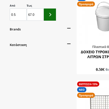
Προσφορά
Από
Έως
Brands
EuroPlast
Κατάσταση
TinWare
Πλαστικά 
ΔΟΧΕΙΟ ΤΥΡΟΚ
Πλαστικά Θράκης
ΝΕΟ
ΛΙΤΡΩΝ ΣΤ
Προσφορά
0.50€
0
ΕΚΠΤΩΣΗ-15%
ΝΕΟ
Προσφορά