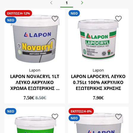
Προηγούμενο
Επόμενο
1
Κατάσταση
Lapon
ΕΚΠΤΩΣΗ-12%
ΝΕΟ
BEST SELLER
ΝΕΟ
Υποκατηγορίες
ΝΕΟ
Εξωτερικού Χώρου
Εσωτερικού Χώρου
Lapon
Lapon
LAPON NOVACRYL 1LT
LAPON LAPOCRYL ΛΕΥΚΟ
ΛΕΥΚΟ ΑΚΡΥΛΙΚΟ
0.75Lt 100% ΑΚΡΥΛΙΚΟ
ΧΡΩΜΑ ΕΞΩΤΕΡΙΚΗΣ &
ΕΞΩΤΕΡΙΚΗΣ ΧΡΗΣΗΣ
ΕΣΩΤΕΡΙΚΗΣ ΧΡΗΣΗΣ (UV
7.50€
8.50€
7.90€
ΠΡΟΣΤΑΣΙΑ)
ΝΕΟ
ΕΚΠΤΩΣΗ-8%
ΝΕΟ