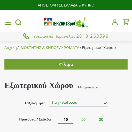
ΑΠΟΣΤΟΛΗ ΣΕ ΕΛΛΑΔΑ & ΚΥΠΡΟ
butto
MENU
Το 
button.search
2810 263599
Τηλεφωνικές Παραγγελίες
Αρχική
ΙΔΙΟΚΤΗΤΗΣ & ΚΗΠΟΣ
ΧΡΩΜΑΤΑ
Εξωτερικού Χώρου
Φίλτρα
Εύρος τιμής
Εξωτερικού Χώρου
14
προϊόντα
Χρώμα
Ταξινόμηση
Γκρί
Brands
Κεραμιδί
Προϊόντα / Σελίδα
10
50
80
Από
Έως
Λευκό
Durostick