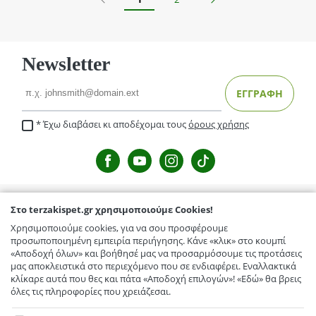
Newsletter
Email
ΕΓΓΡΑΦΗ
Έχω διαβάσει κι αποδέχομαι τους
όρους χρήσης
Στο terzakispet.gr χρησιμοποιούμε Cookies!
TERZAKISPET.GR
Χρησιμοποιούμε cookies, για να σου προσφέρουμε
Μενέλαου Παρλαμά 32,Γιόφυρος
προσωποποιημένη εμπειρία περιήγησης. Κάνε «κλικ» στο κουμπί
ΕΞΥΠΗΡΕΤΗΣΗ ΠΕΛΑΤΩΝ
«Αποδοχή όλων» και βοήθησέ μας να προσαρμόσουμε τις προτάσεις
Κόμβος Γαζίου-Κρουσώνα, Γάζι
μας αποκλειστικά στο περιεχόμενο που σε ενδιαφέρει. Εναλλακτικά
Τρόποι Αποστολής / Μεταφορικά
TERZAKISPET.GR
κλίκαρε αυτά που θες και πάτα «Αποδοχή επιλογών»! «Εδώ» θα βρεις
Ελευθερίου Βενιζέλου 56, Αρκαλοχώρι
όλες τις πληροφορίες που χρειάζεσαι.
Επιστροφές προϊόντων
Εταιρικό προφίλ
Στο terzakispet.gr χρησιμοποιούμε Cookies!
Συχνές ερωτήσεις