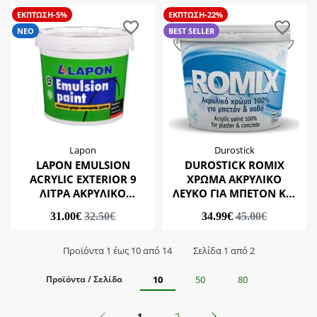
ΕΚΠΤΩΣΗ-5%
ΕΚΠΤΩΣΗ-22%
ΝΕΟ
BEST SELLER
Lapon
Durostick
LAPON EMULSION
DUROSTICK ROMIX
ACRYLIC EXTERIOR 9
ΧΡΩΜΑ ΑΚΡΥΛΙΚΟ
ΛΙΤΡΑ ΑΚΡΥΛΙΚΟ
ΛΕΥΚΟ ΓΙΑ ΜΠΕΤΟΝ ΚΑΙ
ΕΞΩΤΕΡΙΚΩΝ ΧΩΡΩΝ-
ΣΟΒΑ 9lt-15kg
31.00€
32.50€
34.99€
45.00€
ΕΠΑΝΑΒΑΦΗ
(ΟΙΚΟΝΟΜΙΚΟ)
Προϊόντα 1 έως 10 από 14
Σελίδα 1 από 2
Προϊόντα / Σελίδα
10
50
80
Προηγούμενο
Επόμενο
1
2