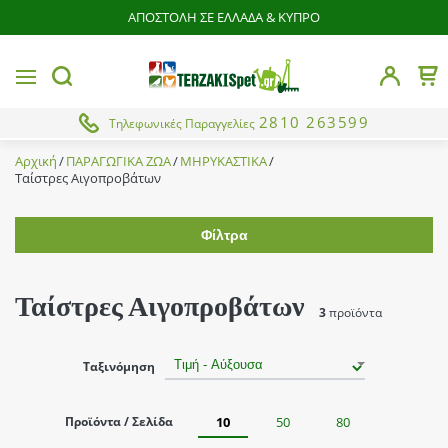
ΑΠΟΣΤΟΛΗ ΣΕ ΕΛΛΑΔΑ & ΚΥΠΡΟ
butto
MENU
Το 
button.search
2810 263599
Τηλεφωνικές Παραγγελίες
Αρχική
ΠΑΡΑΓΩΓΙΚΑ ΖΩΑ
ΜΗΡΥΚΑΣΤΙΚΑ
Ταίστρες Αιγοπροβάτων
Φίλτρα
Εύρος τιμής
Ταίστρες Αιγοπροβάτων
3
προϊόντα
Κατάσταση
Ταξινόμηση
ΝΕΟ
Προσφορά
Προϊόντα / Σελίδα
10
50
80
Από
Έως