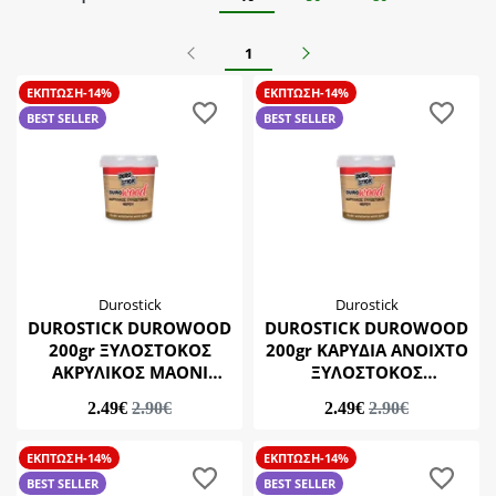
Durostick
Καρυδιά Ανοιχτό
Κατάσταση
Lapon
Προηγούμενο
Επόμενο
1
Καφέ
BEST SELLER
Κίτρινο
ΕΚΠΤΩΣΗ-14%
ΕΚΠΤΩΣΗ-14%
Υλικό Εφαρμογής
ΝΕΟ
Κόκκινο
BEST SELLER
BEST SELLER
Μέταλλο
Κοραλί
Υποκατηγορίες
Ξύλο
Λευκό
Ξυλοκατασκευές Βρεχόμενες
Μαόνι
Μεταλλοπροστασία & Σύστημα 2-Κ
Μαύρο
Προστασία Ξύλου-Ριπολίνες
Μπλέ
Οξιά
Durostick
Durostick
DUROSTICK DUROWOOD
DUROSTICK DUROWOOD
Πράσινο
200gr ΞΥΛΟΣΤΟΚΟΣ
200gr ΚΑΡΥΔΙΑ ΑΝΟΙΧΤΟ
Σατινέ
ΑΚΡΥΛΙΚΟΣ MAONI
ΞΥΛΟΣΤΟΚΟΣ
ΣΚΟΥΡΟ
ΑΚΡΥΛΙΚΟΣ
Ωχρά
2.49€
2.90€
2.49€
2.90€
ΕΚΠΤΩΣΗ-14%
ΕΚΠΤΩΣΗ-14%
BEST SELLER
BEST SELLER