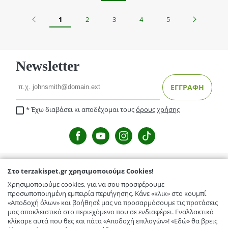
Προηγούμενο
Επόμενο
1
2
3
4
5
Newsletter
Email
ΕΓΓΡΑΦΗ
Έχω διαβάσει κι αποδέχομαι τους
όρους χρήσης
Στο terzakispet.gr χρησιμοποιούμε Cookies!
TERZAKISPET.GR
Χρησιμοποιούμε cookies, για να σου προσφέρουμε
Μενέλαου Παρλαμά 32,Γιόφυρος
προσωποποιημένη εμπειρία περιήγησης. Κάνε «κλικ» στο κουμπί
ΕΞΥΠΗΡΕΤΗΣΗ ΠΕΛΑΤΩΝ
«Αποδοχή όλων» και βοήθησέ μας να προσαρμόσουμε τις προτάσεις
Κόμβος Γαζίου-Κρουσώνα, Γάζι
μας αποκλειστικά στο περιεχόμενο που σε ενδιαφέρει. Εναλλακτικά
Τρόποι Αποστολής / Μεταφορικά
TERZAKISPET.GR
κλίκαρε αυτά που θες και πάτα «Αποδοχή επιλογών»! «Εδώ» θα βρεις