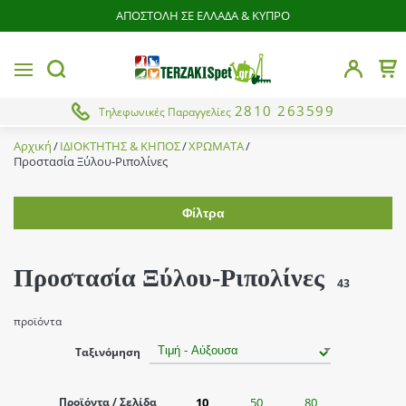
ΑΠΟΣΤΟΛΗ ΣΕ ΕΛΛΑΔΑ & ΚΥΠΡΟ
butto
MENU
Το 
button.search
2810 263599
Τηλεφωνικές Παραγγελίες
Αρχική
ΙΔΙΟΚΤΗΤΗΣ & ΚΗΠΟΣ
ΧΡΩΜΑΤΑ
Προστασία Ξύλου-Ριπολίνες
Φίλτρα
Εύρος τιμής
Προστασία Ξύλου-Ριπολίνες
43
Χρώμα
προϊόντα
Teak
Ταξινόμηση
Brands
Διάφανο
Από
Έως
Δρύς
Προϊόντα / Σελίδα
10
50
80