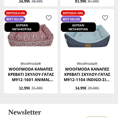
34.99€
38.00€
81.99€
85.00€
ΕΚΠΤΩΣΗ-6%
ΕΚΠΤΩΣΗ-10%
BEST SELLER
BEST SELLER
ΔΩΡΕΑΝ
ΔΩΡΕΑΝ
ΜΕΤΑΦΟΡΙΚΑ
ΜΕΤΑΦΟΡΙΚΑ
Woofmoda®
Woofmoda®
WOOFMODA ΚΑΝΑΠΕΣ
WOOFMODA ΚΑΝΑΠΕΣ
ΚΡΕΒΑΤΙ ΣΚΥΛΟΥ-ΓΑΤΑΣ
ΚΡΕΒΑΤΙ ΣΚΥΛΟΥ-ΓΑΤΑΣ
Μ912-1601 ANIMAL
Μ912-1104 INDIGO-ΣΙΕΛ
PRINT No1 32 Χ 37 Χ Υ19
No2 40 Χ 45 Χ Υ20 CM
32.99€
35.00€
34.99€
39.00€
CM
Newsletter