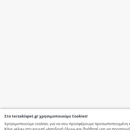
Στο terzakispet.gr χρησιμοποιούμε Cookies!
Χρησιμοποιούμε cookies, για να σου προσφέρουμε προσωποποιημένη ε
Κάνε «κλικ» στο κουμπί «Αποδοχή όλων» και βοήθησέ μας να προσαρμό