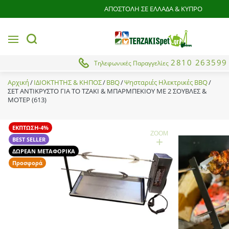
ΑΠΟΣΤΟΛΗ ΣΕ ΕΛΛΑΔΑ & ΚΥΠΡΟ
MENU
button.search
2810 263599
Τηλεφωνικές Παραγγελίες
Αρχική
ΙΔΙΟΚΤΗΤΗΣ & ΚΗΠΟΣ
BBQ
Ψησταριές Ηλεκτρικές BBQ
ΣΕΤ ΑΝΤΙΚΡΥΣΤΟ ΓΙΑ ΤΟ ΤΖΑΚΙ & ΜΠΑΡΜΠΕΚΙΟΥ ΜΕ 2 ΣΟΥΒΛΕΣ &
ΜΟΤΕΡ (613)
ΕΚΠΤΩΣΗ-4%
ZOOM
+
BEST SELLER
ΔΩΡΕΑΝ ΜΕΤΑΦΟΡΙΚΑ
Προσφορά