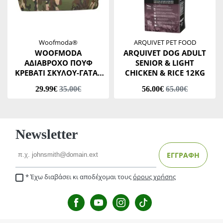
Woofmoda®
ARQUIVET PET FOOD
WOOFMODA
ARQUIVET DOG ADULT
ΑΔΙΑΒΡΟΧΟ ΠΟΥΦ
SENIOR & LIGHT
ΚΡΕΒΑΤΙ ΣΚΥΛΟΥ-ΓΑΤΑΣ
CHICKEN & RICE 12KG
M911-1101 ΠΑΡΑΛΛΑΓΗΣ
29.99€
35.00€
56.00€
65.00€
ΧΑΚΙ Νο2 40 Χ 45 Χ Υ 20
CM
Newsletter
Email
ΕΓΓΡΑΦΗ
Έχω διαβάσει κι αποδέχομαι τους
όρους χρήσης