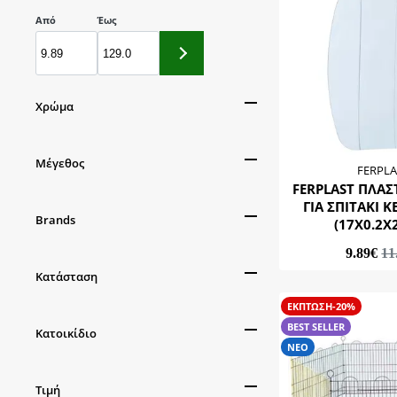
Από
Έως
Χρώμα
Μελί
Μέγεθος
Πράσινο
FERPLA
FERPLAST ΠΛΑΣ
M
ΓΙΑ ΣΠΙΤΑΚΙ 
Brands
S
(17X0.2X
FERPLAST
9.89€
11
Κατάσταση
MpBergamo
Pet Camelot
ΕΚΠΤΩΣΗ-20%
BEST SELLER
BEST SELLER
Κατοικίδιο
ΝΕΟ
ΝΕΟ
Γάτα
Τιμή
Σκύλος