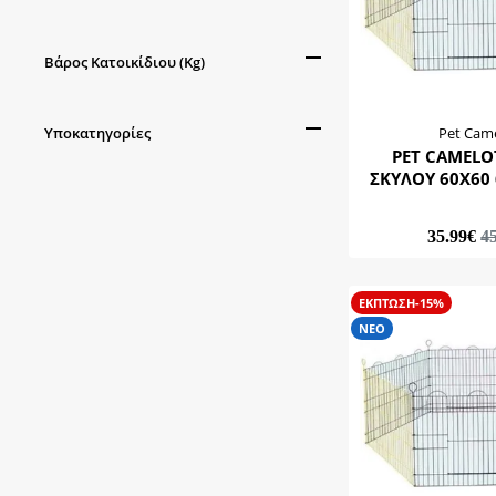
20-40
Βάρος Κατοικίδιου (Kg)
40-80
0-10
Υποκατηγορίες
Pet Cam
30-50
PET CAMELO
Σπιτάκια & Πόρτες Γάτας
ΣΚΥΛΟΥ 6
Σπιτάκια & Πόρτες Σκύλων
35.99€
4
ΕΚΠΤΩΣΗ-15%
ΝΕΟ