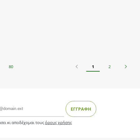
Προηγούμενο
Επόμεν
80
1
2
ΕΓΓΡΑΦΗ
σει κι αποδέχομαι τους
όρους χρήσης