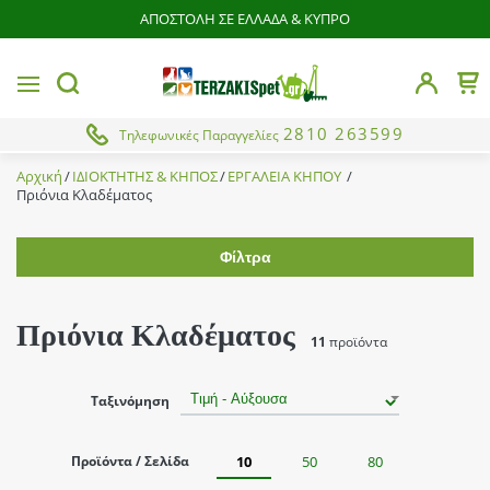
ΑΠΟΣΤΟΛΗ ΣΕ ΕΛΛΑΔΑ & ΚΥΠΡΟ
butto
MENU
Το 
button.search
2810 263599
Τηλεφωνικές Παραγγελίες
Αρχική
ΙΔΙΟΚΤΗΤΗΣ & ΚΗΠΟΣ
ΕΡΓΑΛΕΙΑ ΚΗΠΟΥ
Πριόνια Κλαδέματος
Φίλτρα
Εύρος τιμής
Πριόνια Κλαδέματος
11
προϊόντα
Brands
Ταξινόμηση
Agrican
Κατάσταση
Agroforce
Προϊόντα / Σελίδα
10
50
80
Από
Έως
Bahco