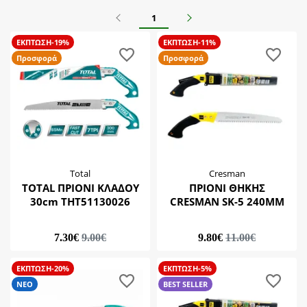
BEST SELLER
Chan long
Προηγούμενο
Επόμενο
1
ΝΕΟ
Cresman
Προσφορά
ΕΚΠΤΩΣΗ-19%
ΕΚΠΤΩΣΗ-11%
Taiwan
Προσφορά
Προσφορά
Total
Vlachos Tools
Total
Cresman
TOTAL ΠΡΙΟΝΙ ΚΛΑΔΟΥ
ΠΡΙΟΝΙ ΘΗΚΗΣ
30cm THT51130026
CRESMAN SK-5 240MM
7.30€
9.00€
9.80€
11.00€
ΕΚΠΤΩΣΗ-20%
ΕΚΠΤΩΣΗ-5%
ΝΕΟ
BEST SELLER