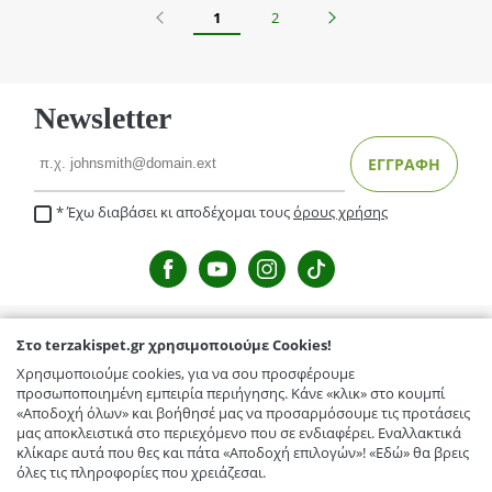
Προηγούμενο
Επόμενο
1
2
Newsletter
Email
ΕΓΓΡΑΦΗ
Έχω διαβάσει κι αποδέχομαι τους
όρους χρήσης
Στο terzakispet.gr χρησιμοποιούμε Cookies!
TERZAKISPET.GR
Χρησιμοποιούμε cookies, για να σου προσφέρουμε
Μενέλαου Παρλαμά 32,Γιόφυρος
προσωποποιημένη εμπειρία περιήγησης. Κάνε «κλικ» στο κουμπί
ΕΞΥΠΗΡΕΤΗΣΗ ΠΕΛΑΤΩΝ
«Αποδοχή όλων» και βοήθησέ μας να προσαρμόσουμε τις προτάσεις
Κόμβος Γαζίου-Κρουσώνα, Γάζι
μας αποκλειστικά στο περιεχόμενο που σε ενδιαφέρει. Εναλλακτικά
Τρόποι Αποστολής / Μεταφορικά
TERZAKISPET.GR
κλίκαρε αυτά που θες και πάτα «Αποδοχή επιλογών»! «Εδώ» θα βρεις
Ελευθερίου Βενιζέλου 56, Αρκαλοχώρι
όλες τις πληροφορίες που χρειάζεσαι.
Επιστροφές προϊόντων