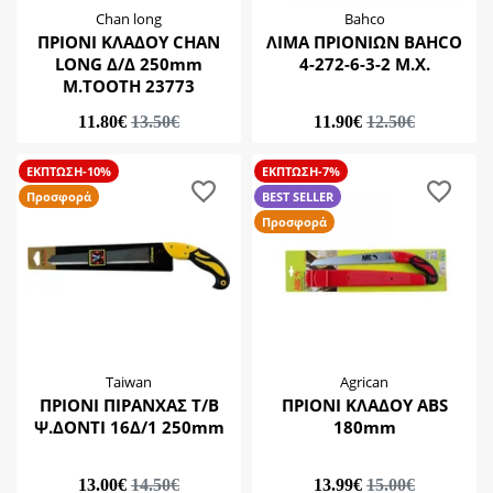
Chan long
Bahco
ΠΡΙΟΝΙ ΚΛΑΔΟΥ CHAN
ΛΙΜΑ ΠΡΙΟΝΙΩΝ BAHCO
LONG Δ/Δ 250mm
4-272-6-3-2 Μ.Χ.
M.TOOTH 23773
11.80€
13.50€
11.90€
12.50€
ΕΚΠΤΩΣΗ-10%
ΕΚΠΤΩΣΗ-7%
Προσφορά
BEST SELLER
Προσφορά
Taiwan
Agrican
ΠΡΙΟΝΙ ΠΙΡΑΝΧΑΣ Τ/Β
ΠΡΙΟΝΙ ΚΛΑΔΟΥ ΑΒS
Ψ.ΔΟΝΤΙ 16Δ/1 250mm
180mm
13.00€
14.50€
13.99€
15.00€