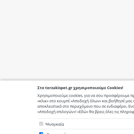
Στο terzakispet.gr χρησιμοποιούμε Cookies!
Χρησιμοποιούμε cookies, για να σου προσφέρουμε π
«κλικ» στο κουμπί «Αποδοχή όλων» και βοήθησέ μας
αποκλειστικά στο περιεχόμενο που σε ενδιαφέρει. Εν
«Αποδοχή επιλογών»! «Εδώ» θα βρεις όλες τις πληροφ
Στο terzakispet.gr χρησιμοποιούμε Cookie
Αναγκαία
Υποχρεωτικά - δεν μπορείτε να μην επιλέξετε. Τα απα