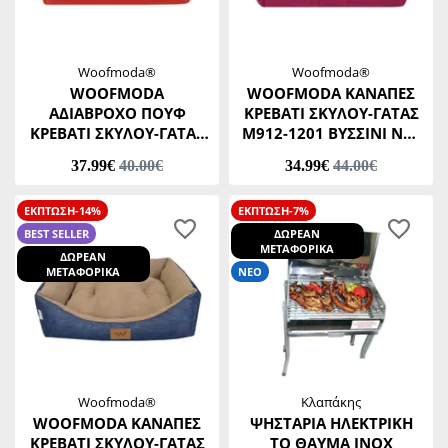
Woofmoda®
Woofmoda®
WOOFMODA
WOOFMODA ΚΑΝΑΠΕΣ
ΑΔΙΑΒΡΟΧΟ ΠΟΥΦ
ΚΡΕΒΑΤΙ ΣΚΥΛΟΥ-ΓΑΤΑΣ
ΚΡΕΒΑΤΙ ΣΚΥΛΟΥ-ΓΑΤΑΣ
Μ912-1201 ΒΥΣΣΙΝΙ No3
Μ911-1002 ΚΟΚΚΙΝΟ ST
46 Χ 53 Χ Υ20 CM
37.99€
40.00€
34.99€
44.00€
Νο3 46 Χ 53 Χ Υ 20 CM
ΕΚΠΤΩΣΗ-14%
ΕΚΠΤΩΣΗ-7%
BEST SELLER
ΔΩΡΕΑΝ
ΜΕΤΑΦΟΡΙΚΑ
ΔΩΡΕΑΝ
ΜΕΤΑΦΟΡΙΚΑ
ΝΕΟ
Woofmoda®
Κλαπάκης
WOOFMODA ΚΑΝΑΠΕΣ
ΨΗΣΤΑΡΙΑ ΗΛΕΚΤΡΙΚΗ
ΚΡΕΒΑΤΙ ΣΚΥΛΟΥ-ΓΑΤΑΣ
ΤΟ ΘΑΥΜΑ ΙΝΟΧ