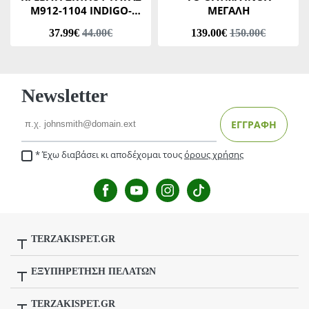
Μ912-1104 INDIGO-
ΜΕΓΑΛΗ
ΜΠΕΖ No3 46 Χ 53 Χ Υ20
37.99€
44.00€
139.00€
150.00€
CM
Newsletter
Email
ΕΓΓΡΑΦΗ
Έχω διαβάσει κι αποδέχομαι τους
όρους χρήσης
TERZAKISPET.GR
Μενέλαου Παρλαμά 32,Γιόφυρος
ΕΞΥΠΗΡΕΤΗΣΗ ΠΕΛΑΤΩΝ
Κόμβος Γαζίου-Κρουσώνα, Γάζι
Τρόποι Αποστολής / Μεταφορικά
TERZAKISPET.GR