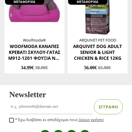
ΜΕΤΑΦΟΡΙΚΑ
ΜΕΤΑΦΟΡΙΚΑ
Woofmoda®
ARQUIVET PET FOOD
WOOFMODA ΚΑΝΑΠΕΣ
ARQUIVET DOG ADULT
ΚΡΕΒΑΤΙ ΣΚΥΛΟΥ-ΓΑΤΑΣ
SENIOR & LIGHT
Μ912-1201 ΦΟΥΞΙΑ No3
CHICKEN & RICE 12KG
46 Χ 53 Χ Υ20 CM
34.99€
38.00€
56.00€
65.00€
Newsletter
Email
ΕΓΓΡΑΦΗ
Έχω διαβάσει κι αποδέχομαι τους
όρους χρήσης