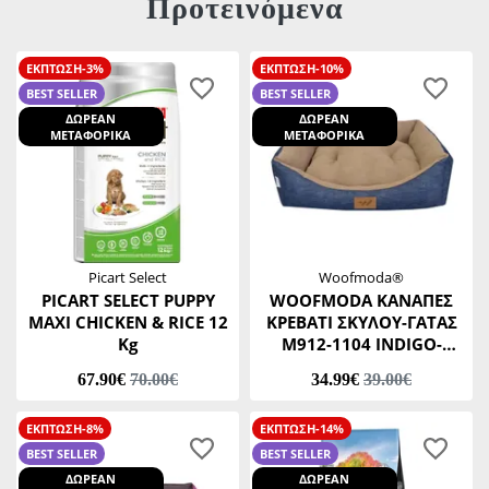
Προτεινόμενα
ΕΚΠΤΩΣΗ-3%
ΕΚΠΤΩΣΗ-10%
BEST SELLER
BEST SELLER
ΔΩΡΕΑΝ
ΔΩΡΕΑΝ
ΜΕΤΑΦΟΡΙΚΑ
ΜΕΤΑΦΟΡΙΚΑ
Picart Select
Woofmoda®
PICART SELECT PUPPY
WOOFMODA ΚΑΝΑΠΕΣ
MAXI CHICKEN & RICE 12
ΚΡΕΒΑΤΙ ΣΚΥΛΟΥ-ΓΑΤΑΣ
Kg
Μ912-1104 INDIGO-
ΜΠΕΖ No2 40 Χ 45 Χ Υ20
67.90€
70.00€
34.99€
39.00€
CM
ΕΚΠΤΩΣΗ-8%
ΕΚΠΤΩΣΗ-14%
BEST SELLER
BEST SELLER
ΔΩΡΕΑΝ
ΔΩΡΕΑΝ