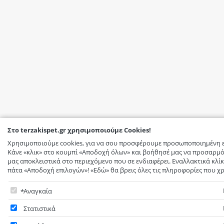
Στο terzakispet.gr χρησιμοποιούμε Cookies!
Χρησιμοποιούμε cookies, για να σου προσφέρουμε προσωποποιημένη ε
Κάνε «κλικ» στο κουμπί «Αποδοχή όλων» και βοήθησέ μας να προσαρμό
μας αποκλειστικά στο περιεχόμενο που σε ενδιαφέρει. Εναλλακτικά κλίκ
πάτα «Αποδοχή επιλογών»! «Εδώ» θα βρεις όλες τις πληροφορίες που χρ
Στο terzakispet.gr χρησιμοποιούμε Cookies!
Αναγκαία
Υποχρεωτικά - δεν μπορείτε να μην επιλέξετε. Τα απαραίτητα cookies ε
Στατιστικά
εκτέλεση βασικών λειτουργιών του site, όπως την προσθήκη προϊόντων
ηλεκτρονική πληρωμή και την αποθήκευση προϊόντων στη wish-list. Χω
Τα στατιστικά cookies ή analytics cookies είναι υποσύνολο των cookies