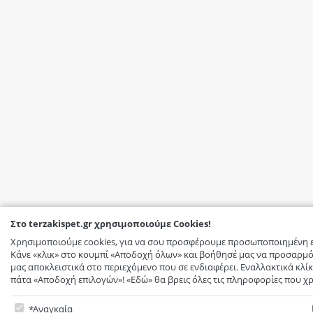
Στο terzakispet.gr χρησιμοποιούμε Cookies!
Χρησιμοποιούμε cookies, για να σου προσφέρουμε προσωποποιημένη ε
Κάνε «κλικ» στο κουμπί «Αποδοχή όλων» και βοήθησέ μας να προσαρμό
μας αποκλειστικά στο περιεχόμενο που σε ενδιαφέρει. Εναλλακτικά κλίκ
πάτα «Αποδοχή επιλογών»! «Εδώ» θα βρεις όλες τις πληροφορίες που χρ
Στο terzakispet.gr χρησιμοποιούμε Cookies!
Αναγκαία