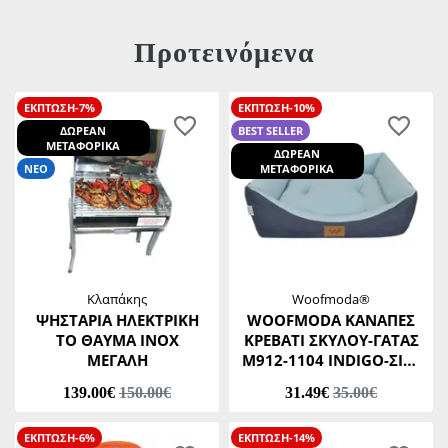
Προτεινόμενα
ΕΚΠΤΩΣΗ-7%
ΕΚΠΤΩΣΗ-10%
ΔΩΡΕΑΝ
BEST SELLER
ΜΕΤΑΦΟΡΙΚΑ
ΔΩΡΕΑΝ
ΝΕΟ
ΜΕΤΑΦΟΡΙΚΑ
Κλαπάκης
Woofmoda®
ΨΗΣΤΑΡΙΑ ΗΛΕΚΤΡΙΚΗ
WOOFMODA ΚΑΝΑΠΕΣ
ΤΟ ΘΑΥΜΑ ΙΝΟΧ
ΚΡΕΒΑΤΙ ΣΚΥΛΟΥ-ΓΑΤΑΣ
ΜΕΓΑΛΗ
Μ912-1104 INDIGO-ΣΙΕΛ
No1 32 Χ 37 Χ Υ20 CM
139.00€
150.00€
31.49€
35.00€
ΕΚΠΤΩΣΗ-6%
ΕΚΠΤΩΣΗ-14%