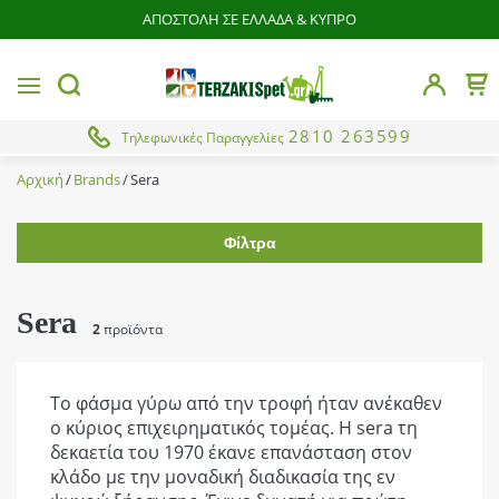
ΑΠΟΣΤΟΛΗ ΣΕ ΕΛΛΑΔΑ & ΚΥΠΡΟ
butto
MENU
Το 
button.search
2810 263599
Τηλεφωνικές Παραγγελίες
Αρχική
Brands
Sera
Φίλτρα
Εύρος τιμής
Sera
2
προϊόντα
Υποκατηγορίες
Το φάσμα γύρω από την τροφή ήταν ανέκαθεν
Ενυδρεία & Βάσεις Ψαριών
ο κύριος επιχειρηματικός τομέας. Η sera τη
Υλικά Φιλτραρίσματος Ενυδρείων Ψαριών
δεκαετία του 1970 έκανε επανάσταση στον
Από
Έως
κλάδο με την μοναδική διαδικασία της εν