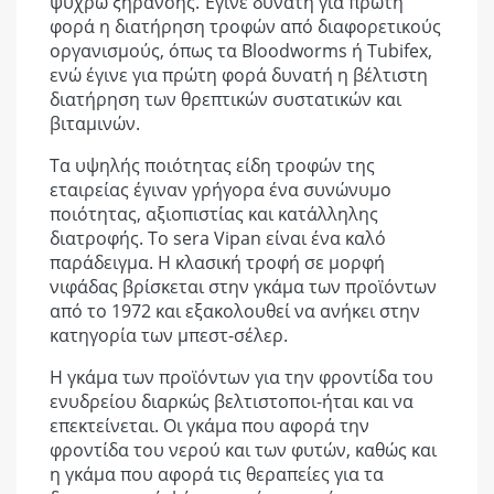
ψυχρώ ξήρανσης. Έγινε δυνατή για πρώτη
φορά η διατήρηση τροφών από διαφορετικούς
οργανισμούς, όπως τα Βloodworms ή Tubifex,
ενώ έγινε για πρώτη φορά δυνατή η βέλτιστη
διατήρηση των θρεπτικών συστατικών και
βιταμινών.
Τα υψηλής ποιότητας είδη τροφών της
εταιρείας έγιναν γρήγορα ένα συνώνυμο
ποιότητας, αξιοπιστίας και κατάλληλης
διατροφής. Το sera Vipan είναι ένα καλό
παράδειγμα. Η κλασική τροφή σε μορφή
νιφάδας βρίσκεται στην γκάμα των προϊόντων
από το 1972 και εξακολουθεί να ανήκει στην
κατηγορία των μπεστ-σέλερ.
Η γκάμα των προϊόντων για την φροντίδα του
ενυδρείου διαρκώς βελτιστοποι-ήται και να
επεκτείνεται. Οι γκάμα που αφορά την
φροντίδα του νερού και των φυτών, καθώς και
η γκάμα που αφορά τις θεραπείες για τα