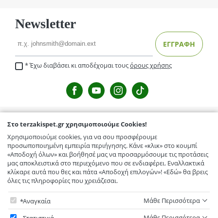
Newsletter
Email
ΕΓΓΡΑΦΗ
Έχω διαβάσει κι αποδέχομαι τους
όρους χρήσης
Στο terzakispet.gr χρησιμοποιούμε Cookies!
TERZAKISPET.GR
Χρησιμοποιούμε cookies, για να σου προσφέρουμε
Μενέλαου Παρλαμά 32,Γιόφυρος
προσωποποιημένη εμπειρία περιήγησης. Κάνε «κλικ» στο κουμπί
ΕΞΥΠΗΡΕΤΗΣΗ ΠΕΛΑΤΩΝ
«Αποδοχή όλων» και βοήθησέ μας να προσαρμόσουμε τις προτάσεις
Κόμβος Γαζίου-Κρουσώνα, Γάζι
μας αποκλειστικά στο περιεχόμενο που σε ενδιαφέρει. Εναλλακτικά
Τρόποι Αποστολής / Μεταφορικά
TERZAKISPET.GR
κλίκαρε αυτά που θες και πάτα «Αποδοχή επιλογών»! «Εδώ» θα βρεις
Ελευθερίου Βενιζέλου 56, Αρκαλοχώρι
όλες τις πληροφορίες που χρειάζεσαι.
Επιστροφές προϊόντων
Εταιρικό προφίλ
Στο terzakispet.gr χρησιμοποιούμε Cookies!
Συχνές ερωτήσεις
Κόμβος Πεζών , Πεζά
Μάθε Περισσότερα
Αναγκαία
Επικοινωνία
Όροι χρήσης
Υποχρεωτικά - δεν μπορείτε να μην επιλέξετε. Τα απαραίτητα cookies
Ηράκλειο
,
Κρήτη
,
Ελλάδα
Μάθε Περισσότερα