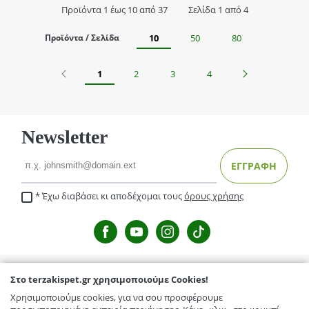
Προϊόντα 1 έως 10 από 37
Σελίδα 1 από 4
Προϊόντα / Σελίδα
10
50
80
Προηγούμενο
Επόμενο
1
2
3
4
Newsletter
Email
ΕΓΓΡΑΦΗ
Έχω διαβάσει κι αποδέχομαι τους
όρους χρήσης
Στο terzakispet.gr χρησιμοποιούμε Cookies!
TERZAKISPET.GR
Χρησιμοποιούμε cookies, για να σου προσφέρουμε
Μενέλαου Παρλαμά 32,Γιόφυρος