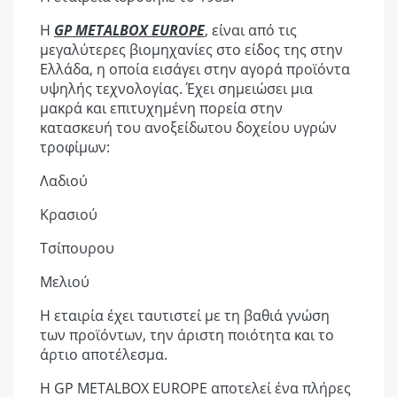
Τύπος Ανοξείδωτου Δοχείου Τροφίμων
150 - 300
Η
GP METALBOX EUROPE
, είναι από τις
Ανοιχτού Τύπου Καπάκι
μεγαλύτερες βιομηχανίες στο είδος της στην
Ελλάδα, η οποία εισάγει στην αγορά προϊόντα
Υποκατηγορίες
Βιδωτό Καπάκι
υψηλής τεχνολογίας. Έχει σημειώσει μια
Ανοξείδωτα Δοχεία Λαδιού & Κρασιού
μακρά και επιτυχημένη πορεία στην
κατασκευή του ανοξείδωτου δοχείου υγρών
Βάσεις & Στεφάνια Ανοξείδωτων Δοχείων
τροφίμων:
Πλωτήρες & Κάνουλες Ανοξείδωτων Δοχείων
Λαδιού
Κρασιού
Τσίπουρου
Μελιού
Η εταιρία έχει ταυτιστεί με τη βαθιά γνώση
των προϊόντων, την άριστη ποιότητα και το
άρτιο αποτέλεσμα.
Η GP METALBOX EUROPE αποτελεί ένα πλήρες