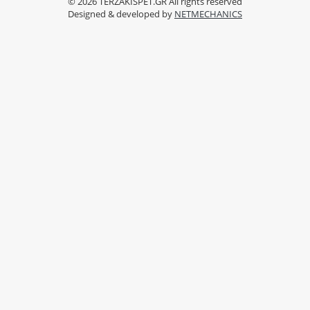
© 2026
TERZAKISPET.GR
All rights reserved
Designed & developed by
NETMECHANICS