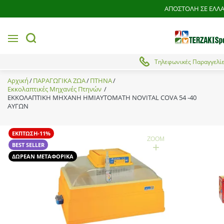
ΑΠΟΣΤΟΛΗ ΣΕ ΕΛΛΑ
MENU
button.search
Τηλεφωνικές Παραγγελί
Αρχική
ΠΑΡΑΓΩΓΙΚΑ ΖΩΑ
ΠΤΗΝΑ
Εκκολαπτικές Μηχανές Πτηνών
ΕΚΚΟΛΑΠΤΙΚΗ ΜΗΧΑΝΗ ΗΜΙΑΥΤΟΜΑΤΗ NOVITAL COVA 54 -40
ΑΥΓΩΝ
ΕΚΠΤΩΣΗ-11%
ZOOM
+
BEST SELLER
ΔΩΡΕΑΝ ΜΕΤΑΦΟΡΙΚΑ