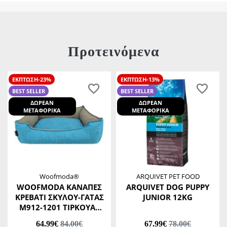
Προτεινόμενα
ΕΚΠΤΩΣΗ-23%
ΕΚΠΤΩΣΗ-13%
BEST SELLER
BEST SELLER
ΔΩΡΕΑΝ
ΔΩΡΕΑΝ
ΜΕΤΑΦΟΡΙΚΑ
ΜΕΤΑΦΟΡΙΚΑ
Woofmoda®
ARQUIVET PET FOOD
WOOFMODA ΚΑΝΑΠΕΣ
ARQUIVET DOG PUPPY
ΚΡΕΒΑΤΙ ΣΚΥΛΟΥ-ΓΑΤΑΣ
JUNIOR 12KG
Μ912-1201 ΤΙΡΚΟΥΑΖ
No5 52 Χ 82 Χ Υ20 CM
64.99€
84.00€
67.99€
78.00€