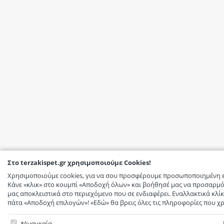
Στο terzakispet.gr χρησιμοποιούμε Cookies!
Χρησιμοποιούμε cookies, για να σου προσφέρουμε προσωποποιημένη ε
Κάνε «κλικ» στο κουμπί «Αποδοχή όλων» και βοήθησέ μας να προσαρμό
μας αποκλειστικά στο περιεχόμενο που σε ενδιαφέρει. Εναλλακτικά κλίκ
πάτα «Αποδοχή επιλογών»! «Εδώ» θα βρεις όλες τις πληροφορίες που χρ
Στο terzakispet.gr χρησιμοποιούμε Cookies!
Αναγκαία