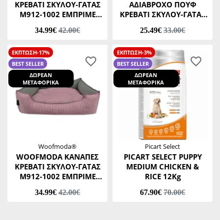
ΚΡΕΒΑΤΙ ΣΚΥΛΟΥ-ΓΑΤΑΣ
ΑΔΙΑΒΡΟΧΟ ΠΟΥΦ
M912-1002 ΕΜΠΡΙΜΕ
ΚΡΕΒΑΤΙ ΣΚΥΛΟΥ-ΓΑΤΑΣ
ZEFIR ΚΑΡΟ ΚΟΚΚΙΝΟ
Μ911-1002 ΜΑΥΡΟ Νο2
34.99€
42.00€
25.49€
33.00€
Νο3 46 Χ 53 Χ Υ 20 CM
40 Χ 45 Χ Υ 20 CM
ΕΚΠΤΩΣΗ-17%
ΕΚΠΤΩΣΗ-3%
BEST SELLER
BEST SELLER
ΔΩΡΕΑΝ
ΔΩΡΕΑΝ
ΜΕΤΑΦΟΡΙΚΑ
ΜΕΤΑΦΟΡΙΚΑ
Woofmoda®
Picart Select
WOOFMODA ΚΑΝΑΠΕΣ
PICART SELECT PUPPY
ΚΡΕΒΑΤΙ ΣΚΥΛΟΥ-ΓΑΤΑΣ
MEDIUM CHICKEN &
M912-1002 ΕΜΠΡΙΜΕ
RICE 12Kg
ZEFIR ΚΑΡΟ ΡΟΖ Νο3 46
34.99€
42.00€
67.90€
70.00€
Χ 53 Χ Υ 20 CM