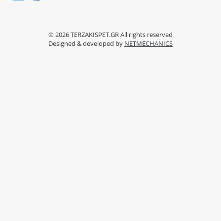
2810 263599
info@terzakispet.gr
© 2026
TERZAKISPET.GR
All rights reserved
Designed & developed by
NETMECHANICS