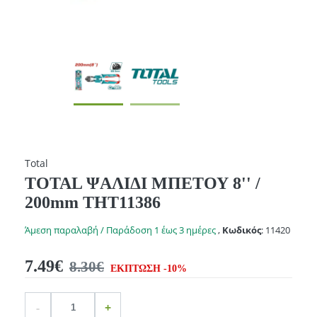
Total
TOTAL ΨΑΛΙΔΙ ΜΠΕΤΟΥ 8'' /
200mm THT11386
Άμεση παραλαβή / Παράδοση 1 έως 3 ημέρες
,
Κωδικός
:
11420
7.49€
8.30€
ΕΚΠΤΩΣΗ -10%
Ποσότητα
product.increase.quantity
product.decrease.quantity
-
+