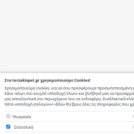
Στο terzakispet.gr χρησιμοποιούμε Cookies!
Χρησιμοποιούμε cookies, για να σου προσφέρουμε προσωποποιημένη ε
Κάνε «κλικ» στο κουμπί «Αποδοχή όλων» και βοήθησέ μας να προσαρμό
μας αποκλειστικά στο περιεχόμενο που σε ενδιαφέρει. Εναλλακτικά κλίκ
πάτα «Αποδοχή επιλογών»! «Εδώ» θα βρεις όλες τις πληροφορίες που χρ
Στο terzakispet.gr χρησιμοποιούμε Cookies!
Αναγκαία
Υποχρεωτικά - δεν μπορείτε να μην επιλέξετε. Τα απαραίτητα cookies ε
Στατιστικά
εκτέλεση βασικών λειτουργιών του site, όπως την προσθήκη προϊόντων
ηλεκτρονική πληρωμή και την αποθήκευση προϊόντων στη wish-list. Χω
Τα στατιστικά cookies ή analytics cookies είναι υποσύνολο των cookies