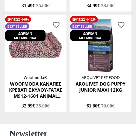
ΜΠΕΖ No1 32 Χ 37 Χ Υ20
M911-1101 ΠΑΡΑΛΛΑΓΗΣ
31.49€
35.00€
34.99€
38.00€
CM
ΧΑΚΙ Νο3 46 Χ 53 Χ Υ 20
CM
ΕΚΠΤΩΣΗ-6%
ΕΚΠΤΩΣΗ-12%
BEST SELLER
BEST SELLER
ΔΩΡΕΑΝ
ΔΩΡΕΑΝ
ΜΕΤΑΦΟΡΙΚΑ
ΜΕΤΑΦΟΡΙΚΑ
Woofmoda®
ARQUIVET PET FOOD
WOOFMODA ΚΑΝΑΠΕΣ
ARQUIVET DOG PUPPY
ΚΡΕΒΑΤΙ ΣΚΥΛΟΥ-ΓΑΤΑΣ
JUNIOR MAXI 12KG
Μ912-1601 ANIMAL
PRINT No1 32 Χ 37 Χ Υ19
32.99€
35.00€
61.80€
70.00€
CM
Newsletter